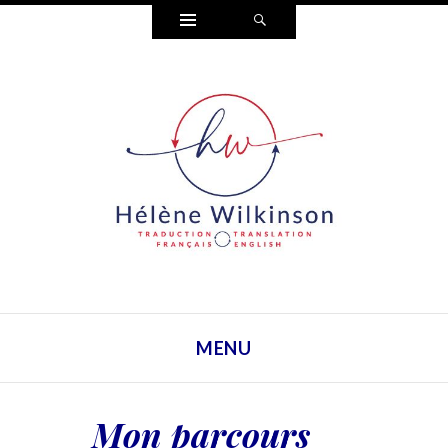
Widgets
Search
HÉLÈNE WILKINSON
TRADUCTION
MENU
SKIP TO CONTENT
Mon parcours